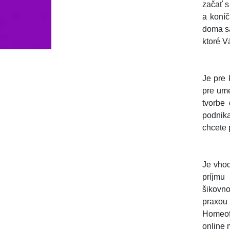
začať s
a koníč
doma sa
ktoré V
Je pre 
pre ume
tvorbe
podnika
chcete 
Je vhod
príjmu 
šikovno
praxou
Homeoff
online 