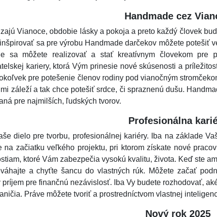
Handmade cez Vian
zajú Vianoce, obdobie lásky a pokoja a preto každý človek bude
a inšpirovať sa pre výrobu Handmade darčekov môžete potešiť 
e sa môžete realizovať a stať kreatívnym človekom pre po
telskej kariery, ktorá Vým prinesie nové skúsenosti a príležito
čokoľvek pre potešenie členov rodiny pod vianočným stromčeko
 mi záleží a tak chce potešiť srdce, či spraznenú dušu. Handma
ná pre najmilších, ľudských tvorov.
Profesionálna kari
aše dielo pre tvorbu, profesionálnej kariéry. Iba na základe Va
e na začiatku veľkého projektu, pri ktorom získate nové praco
tostiam, ktoré Vám zabezpečia vysokú kvalitu, života. Keď ste a
eváhajte a chyťte šancu do vlastných rúk. Môžete začať podni
ý príjem pre finančnú nezávislosť. Iba Vy budete rozhodovať, ak
aničia. Práve môžete tvoriť a prostredníctvom vlastnej inteligenc
Nový rok 2025