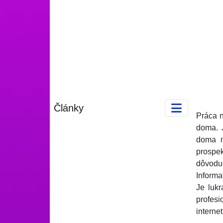
Články
Práca n
doma. 
doma m
prospek
dôvodu
Informa
Je luk
profesi
internet