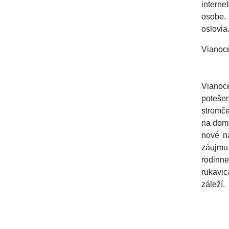
interne
osobe. 
oslovia
Vianoce
Vianoce
poteše
stromče
na doma
nové n
záujmu
rodinn
rukavic
záleží.