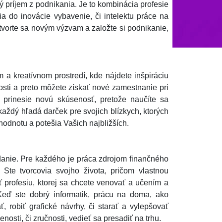
ný príjem z podnikania. Je to kombinácia profesie
ia do inovácie vybavenie, či intelektu práce na
tvorte sa novým výzvam a založte si podnikanie,
a kreatívnom prostredí, kde nájdete inšpiráciu
osti a preto môžete získať nové zamestnanie pri
rinesie novú skúsenosť, pretože naučíte sa
každý hľadá darček pre svojich blízkych, ktorých
odnotu a potešia Vašich najbližších.
anie. Pre každého je práca zdrojom finančného
 Ste tvorcovia svojho života, pričom vlastnou
ať profesiu, ktorej sa chcete venovať a učením a
 Keď ste dobrý informatik, prácu na doma, ako
, robiť grafické návrhy, či starať a vylepšovať
osti, či zručnosti, vedieť sa presadiť na trhu.