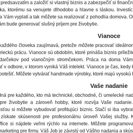
 predsavzatím a založiť si vlastný biznis a zabezpečiť si finanč
ka, ktorému sa venujete dlhodobo a hlavne s láskou. Investíc
 Vám vyplatí a tak môžete sa realizovať z pohodlia domova. O
ám bude generovať slušný príjem pre živobytie.
Vianoce
každého človeka zaujímavá, pretože môžete pracovať ideálnom 
leckú prácu. Vianoce sú obdobím, ktoré prináša biznis príležit
 darčekov pod vianočným stromčekom. Práca na doma Vám p
ť v odbore, v ktorom vyniká Váš intelekt. Vianoce je čas, kedy 
potešiť. Môžete vytvárať handmade výrobky, ktoré majú vysokú h
Vaše nadanie
ná pre každého, kto má technické, obchodné, či umelecké nad
pre živobytie a zároveň hobby, ktoré rozvíja Vaše nadanie.
sťou si môžete vybudovať profitujúci biznis. Stačí si iba vybr
 získate skúsenosti pre profesionálnu úroveň Vašej služby.
ice si nájdete veľmi rýchlo na internete. Môžete programovať
marketing pre firmy. Váš Job je závislý od Vášho nadania a skúsen