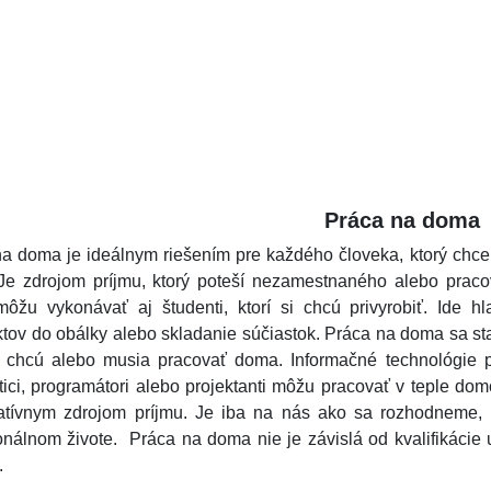
Práca na doma
a doma je ideálnym riešením pre každého človeka, ktorý chc
Je zdrojom príjmu, ktorý poteší nezamestnaného alebo pra
ôžu vykonávať aj študenti, ktorí si chcú privyrobiť. Ide h
tov do obálky alebo skladanie súčiastok. Práca na doma sa st
 chcú alebo musia pracovať doma. Informačné technológie 
tici, programátori alebo projektanti môžu pracovať v teple do
ratívnym zdrojom príjmu. Je iba na nás ako sa rozhodneme
onálnom živote. Práca na doma nie je závislá od kvalifikáci
.