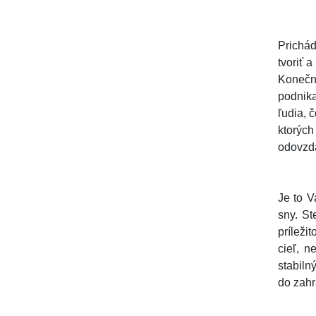
Prichád
tvoriť 
Konečn
podnika
ľudia, 
ktorých
odovzda
Je to V
sny. St
príleži
cieľ, n
stabiln
do zahr