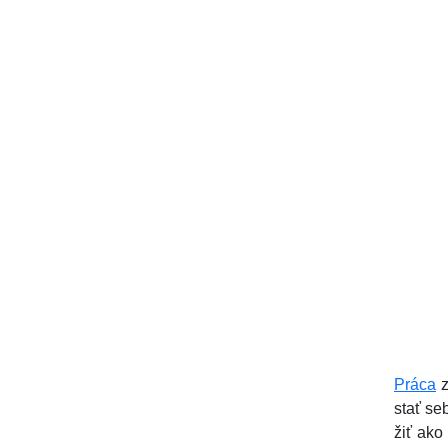
Práca
z
stať se
žiť ako