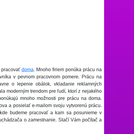
e pracovať
doma
. Mnoho firiem ponúka prácu na
covníka v pevnom pracovnom pomere. Prácu na
lavne o lepenie obálok, vkladanie reklamných
ala moderným trendom pre ľudí, ktorí z nejakého
ponúkajú mnoho možnosti pre prácu na doma.
mova a posielať e-mailom svoju vytvorenú prácu.
, kde budeme pracovať a kam sa posunieme v
e uchádzača o zamestnanie. Stačí Vám počítač a