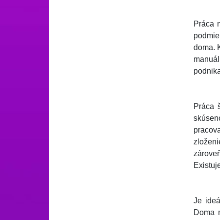
Práca 
podmien
doma. K
manuáln
podnika
Práca 
skúseno
pracova
zloženi
zárove
Existuj
Je ideá
Doma mô