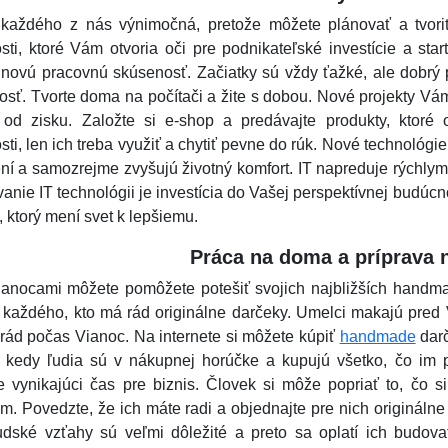
 každého z nás výnimočná, pretože môžete plánovať a tvoriť
tosti, ktoré Vám otvoria oči pre podnikateľské investície a st
 novú pracovnú skúsenosť. Začiatky sú vždy ťažké, ale dobrý
sť. Tvorte doma na počítači a žite s dobou. Nové projekty Vá
ý od zisku. Založte si e-shop a predávajte produkty, ktoré
tosti, len ich treba využiť a chytiť pevne do rúk. Nové technológi
ní a samozrejme zvyšujú životný komfort. IT napreduje rýchly
anie IT technológii je investícia do Vašej perspektívnej budúc
 ktorý mení svet k lepšiemu.
Práca na doma a príprava 
anocami môžete pomôžete potešiť svojich najbližších handma
 každého, kto má rád originálne darčeky. Umelci makajú pred
rád počas Vianoc. Na internete si môžete kúpiť
handmade
darč
, kedy ľudia sú v nákupnej horúčke a kupujú všetko, čo im 
 vynikajúci čas pre biznis. Človek si môže popriať to, čo s
om. Povedzte, že ich máte radi a objednajte pre nich originálne
udské vzťahy sú veľmi dôležité a preto sa oplatí ich budov