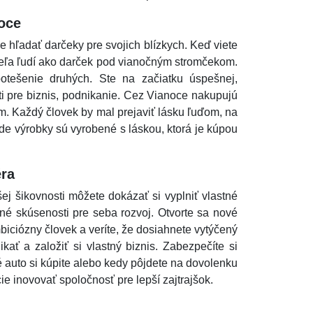
oce
 hľadať darčeky pre svojich blízkych. Keď viete
veľa ľudí ako darček pod vianočným stromčekom.
tešenie druhých. Ste na začiatku úspešnej,
sti pre biznis, podnikanie. Cez Vianoce nakupujú
m. Každý človek by mal prejaviť lásku ľuďom, na
de výrobky sú vyrobené s láskou, ktorá je kúpou
éra
šej šikovnosti môžete dokázať si vyplniť vlastné
vné skúsenosti pre seba rozvoj. Otvorte sa nové
mbiciózny človek a veríte, že dosiahnete vytýčený
kať a založiť si vlastný biznis. Zabezpečíte si
é auto si kúpite alebo kedy pôjdete na dovolenku
ie inovovať spoločnosť pre lepší zajtrajšok.