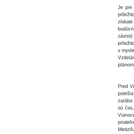
Je pre
príleži
získate
budúcno
závisl
príleži
v mysle
Vzdeláv
plánom,
Pred Vi
potešia
zarába 
sú čas
Vianoce
priateľ
Medziľ