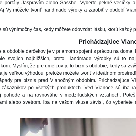
te portály Jaspravím alebo Sasshe. Vyberte pekné vecičky a 
Aj Vy môžete tvoriť handmade výroky a zarobiť v období Vian
.
 sú výnimočný čas, kedy môžete odovzdať lásku, ktorú každý p
Prichádzajúce Vian
 a obdobie darčekov je v priamom spojení s prácou na doma. 
nie svojich najbližších, preto Handmade výrobky sú to na
kom. Myslím, že pre umelcov je to biznis obdobie, kedy sa zv
 je veľkou výhodou, pretože môžete tvoriť v ideálnom prostredí
ápady pre biznis pred Vianočným obdobím. Prichádzajúce Vi
 zákazníkov po všetkých produktoch. Veď Vianoce sú iba r
ej pohode a na rovnováhe v medziľudských vzťahoch. Potešt
ami alebo svetrom. Iba na vašom vkuse závisí, čo vyberiete 