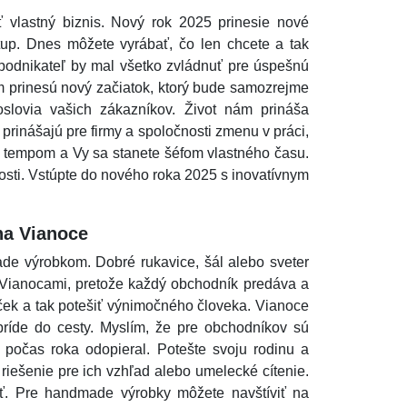
 vlastný biznis. Nový rok 2025 prinesie nové
artup. Dnes môžete vyrábať, čo len chcete a tak
 podnikateľ by mal všetko zvládnuť pre úspešnú
m prinesú nový začiatok, ktorý bude samozrejme
 oslovia vašich zákazníkov. Život nám prináša
e prinášajú pre firmy a spoločnosti zmenu v práci,
m tempom a Vy sa stanete šéfom vlastného času.
nosti. Vstúpte do nového roka 2025 s inovatívnym
na Vianoce
de výrobkom. Dobré rukavice, šál alebo sveter
 Vianocami, pretože každý obchodník predáva a
ek a tak potešiť výnimočného človeka. Vianoce
príde do cesty. Myslím, že pre obchodníkov sú
i počas roka odopieral. Potešte svoju rodinu a
 riešenie pre ich vzhľad alebo umelecké cítenie.
ať. Pre handmade výrobky môžete navštíviť na