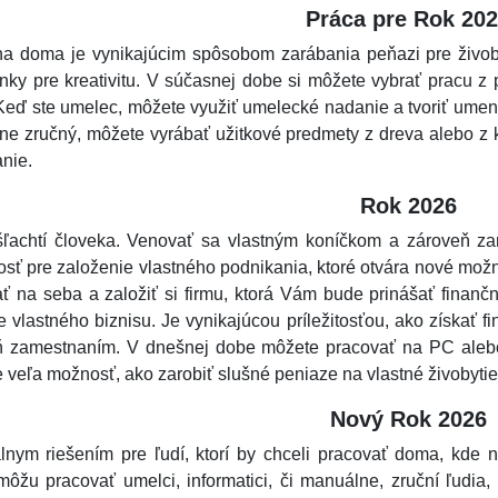
Práca pre Rok 20
na doma je vynikajúcim spôsobom zarábania peňazi pre živob
ky pre kreativitu. V súčasnej dobe si môžete vybrať pracu z p
eď ste umelec, môžete využiť umelecké nadanie a tvoriť umeni
e zručný, môžete vyrábať užitkové predmety z dreva alebo z kov
nie.
Rok 2026
šľachtí človeka. Venovať sa vlastným koníčkom a zároveň za
sť pre založenie vlastného podnikania, ktoré otvára nové mož
ť na seba a založiť si firmu, ktorá Vám bude prinášať finančný
e vlastného biznisu. Je vynikajúcou príležitosťou, ako získať f
ň zamestnaním. V dnešnej dobe môžete pracovať na PC alebo 
e veľa možnosť, ako zarobiť slušné peniaze na vlastné živobytie
Nový Rok 2026
lnym riešením pre ľudí, ktorí by chceli pracovať doma, kde n
žu pracovať umelci, informatici, či manuálne, zruční ľudia,