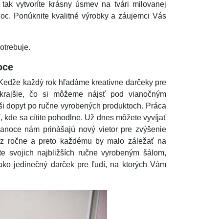
tak vytvoríte krásny úsmev na tvári milovanej
oc. Ponúknite kvalitné výrobky a záujemci Vás
otrebuje.
oce
Kedže každý rok hľadáme kreatívne darčeky pre
jkrajšie, čo si môžeme nájsť pod vianočným
ýši dopyt po ručne vyrobených produktoch. Práca
, kde sa cítite pohodlne. Už dnes môžete vyvíjať
anoce nám prinášajú nový vietor pre zvýšenie
az ročne a preto každému by malo záležať na
e svojich najbližších ručne vyrobeným šálom,
ako jedinečný darček pre ľudí, na ktorých Vám