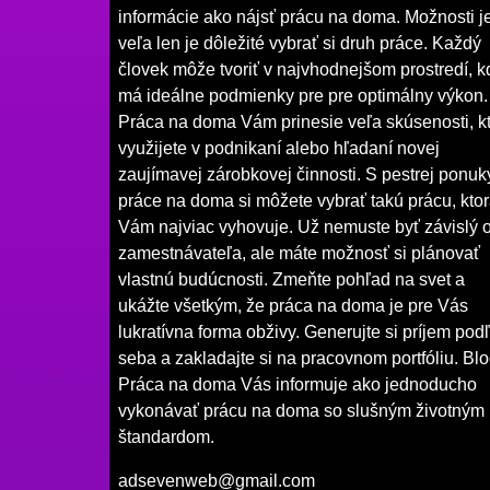
informácie ako nájsť prácu na doma. Možnosti j
veľa len je dôležité vybrať si druh práce. Každý
človek môže tvoriť v najvhodnejšom prostredí, k
má ideálne podmienky pre pre optimálny výkon.
Práca na doma Vám prinesie veľa skúsenosti, k
využijete v podnikaní alebo hľadaní novej
zaujímavej zárobkovej činnosti. S pestrej ponuk
práce na doma si môžete vybrať takú prácu, kto
Vám najviac vyhovuje. Už nemuste byť závislý 
zamestnávateľa, ale máte možnosť si plánovať
vlastnú budúcnosti. Zmeňte pohľad na svet a
ukážte všetkým, že práca na doma je pre Vás
lukratívna forma obživy. Generujte si príjem pod
seba a zakladajte si na pracovnom portfóliu. Bl
Práca na doma Vás informuje ako jednoducho
vykonávať prácu na doma so slušným životným
štandardom.
adsevenweb@gmail.com