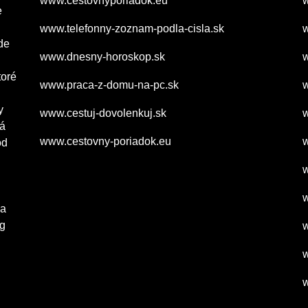
www.cestovnyporiadok.eu
w
e
www.telefonny-zoznam-podla-cisla.sk
w
de
www.dnesny-horoskop.sk
w
toré
www.praca-z-domu-na-pc.sk
w
y
www.cestuj-dovolenkuj.sk
w
rá
www.cestovny-poriadok.eu
od
w
w
ľa
og
w
w