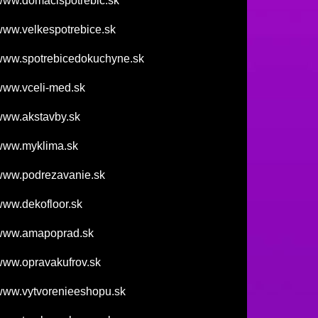
ww.domacispotrebic.sk
ww.velkespotrebice.sk
ww.spotrebicedokuchyne.sk
ww.vceli-med.sk
ww.akstavby.sk
www.myklima.sk
ww.podrezavanie.sk
ww.dekofloor.sk
www.amapoprad.sk
ww.opravakufrov.sk
ww.vytvorenieeshopu.sk